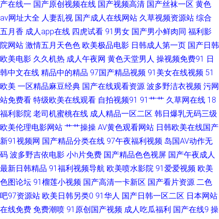
产在线一
国产原创视频在线
国产视频高清
国产丝袜一区
黄色
Av午夜影视 红杏福利社 狼友av影院 欧日不卡 深夜黄色A片 在线国产91
av网址大全
人妻乱视
国产成人在线网站
久草视频资源站
综合
五月香
成人app在线
四虎试看
91男女
国产男小鲜肉同
福利影
WWW85播播 国人影院 蜜芽久久9com 熟女色福利导航 亚洲天堂A片 91老司
院网站
激情五月天色色
欧美极品电影
日韩成人第一页
国产日韩
机视频 www色图com 国产露脸91 国产精品自拍在线 激情小视频91 日本在
欧美电影
久久机热
成人午夜网
黄色天堂男人
操视频免费91
日
韩中文在线
精品中的精品
97国产精品视频
91美女在线视频
51
www电影 三级午夜在线 日韩三区 日韩操操网 婷婷色色五月天 无码人妻五五
欧美
一区精品麻豆经典
国产在线观看资源
波多野洁衣视频
污网
站免费看
特级欧美在线观看
自拍视频91
91艹艹
久草网在线
18
影视先锋色色 91在线视频视频 欧美日韩在线旡码 亚洲伊人网站 AV你懂得 福
福利影院
老司机蜜桃在线
成人精品一区二区
韩日爆乳无码三级
欧美伦理电影网站
艹艹操操
AV黄色观看网站
日韩欧美在线国产
利午夜探花 激情综合色网 欧美亚缘免费 亚州午夜剧场 亚洲特黄 国内自拍AV
新91视频网
国产精品分类在线
97午夜福利视频
岛国AV动作无
女同肛交动漫 欧美亚洲小说网 青娱乐无码AV 色天堂性交 91海外资源 99精
码
波多野吉依电影
小h片免费
国产精品色色视屏
国产午夜成人
最新日韩精品
91福利视频导航
欧美喷水影院
91爱爱视频
欧美
品在这里 豆花社区吃瓜 大香蕉青草网 另类综合19p 亚洲国产二区 91唐伯虎
色图论坛
91榴莲小视频
国产高清一卡新区
国产看片资源
二色
吧97资源站
欧美日韩另类0
91华人
国产日韩一区二区
日本网站
精品在线视频 日屄视频国产 伊人婷婷大香蕉 av方导航福利 福利导航偷拍亚
在线免费
免费潮喷
91原创国产视频
成人吃瓜福利
国产在线9
操