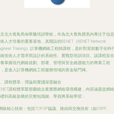
北京北大青鳥馬甸華騰培訓學校，作為北大青鳥體系內專注于信
術人才培養的重要基地，其開設的BENET（BENET Network
ngineer Training）計算機網絡工程師課程，是針對當前數字化時
網絡技術人才需求而設計的系統性、實戰型培訓項目。該課程旨
培養掌握現代網絡規劃、部署、管理與安全維護能力的專業工程
師，是進入計算機網絡工程服務領域的黃金敲門磚。
一、課程體系：理論與實踐深度融合
ENET課程體系緊密圍繞企業實際網絡環境構建，內容涵蓋從網
基礎到高級架構的完整知識鏈。學員將系統學習：
網絡核心技術
：包括TCP/IP協議、路由與交換技術（如OSPF、