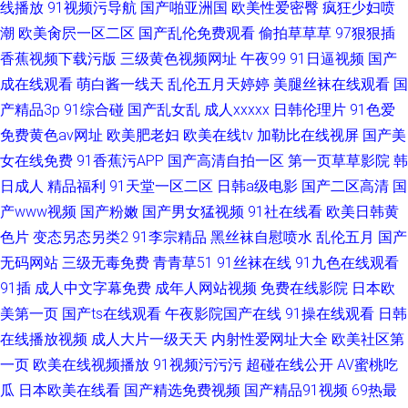
线播放
91视频污导航
国产啪亚洲国
欧美性爱密臀
疯狂少妇喷
潮
欧美肏屄一区二区
国产乱伦免费观看
偷拍草草草
97狠狠插
香蕉视频下载污版
三级黄色视频网址
午夜99
91日逼视频
国产
成在线观看
萌白酱一线天
乱伦五月天婷婷
美腿丝袜在线观看
国
产精品3p
91综合碰
国产乱女乱
成人xxxxx
日韩伦理片
91色爱
免费黄色av网址
欧美肥老妇
欧美在线tv
加勒比在线视屏
国产美
女在线免费
91香蕉污APP
国产高清自拍一区
第一页草草影院
韩
日成人
精品福利
91天堂一区二区
日韩a级电影
国产二区高清
国
产www视频
国产粉嫩
国产男女猛视频
91社在线看
欧美日韩黄
色片
变态另态另类2
91李宗精品
黑丝袜自慰喷水
乱伦五月
国产
无码网站
三级无毒免费
青青草51
91丝袜在线
91九色在线观看
91插
成人中文字幕免费
成年人网站视频
免费在线影院
日本欧
美第一页
国产ts在线观看
午夜影院国产在线
91操在线观看
日韩
在线播放视频
成人大片一级天天
内射性爱网址大全
欧美社区第
一页
欧美在线视频播放
91视频污污污
超碰在线公开
AV蜜桃吃
瓜
日本欧美在线看
国产精选免费视频
国产精品91视频
69热最