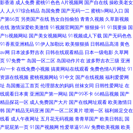
影香港
成人免费
蜜桃91色色
A片视频网
国产自在线
操欧美老女
人
人人97综合精品
岛国免费
国产无码一二
蜜桃tv网站入口
国
产第66页
另类国产在线
熟女自拍偷拍
青青久视频
久草新视频
在线
激情深爱欧美激情
91视频官网国产
狠狠操-91
91我要操
国
产ts视频网站
国产美女视频网站
91视频成人下载
国产无码色色
91香蕉亚洲精品
91伊人加勒比
欧美狠狠插
日韩精品高清
黄色
av网
日本波多野吉衣
日韩在线观看精品
日本一级电影
久草网
页
97免费艹
岛国一区二区
岛国动作片在
波多野吉衣三级
亚洲
AV一卡
在线免费小视频
搞黄网站在线观看
免费色情A片网扯
91
资源在线视频
蜜桃视频网站
91中文
国产在线视频
福利爱爱网
址
岛国搬运工首页
伦理朋友的妈妈
丝袜女同
日韩性爱网址
在
线观看日本黄
亚洲国产第一网站
国产99不卡
66精品视频
国产
精品探花一区
成人免费国产大片
国产在线网址观看
欧美激情日
韩
国产精品无码亚洲
国产一区二区黄片
喷潮一区
福利姬足交在
线看
成人午夜网址
五月花无码视频
青青草国产
欧美日韩乱
国
产屁屁第一页
91国产视频网
性爱草逼91AV
免费欧美视频
欧美