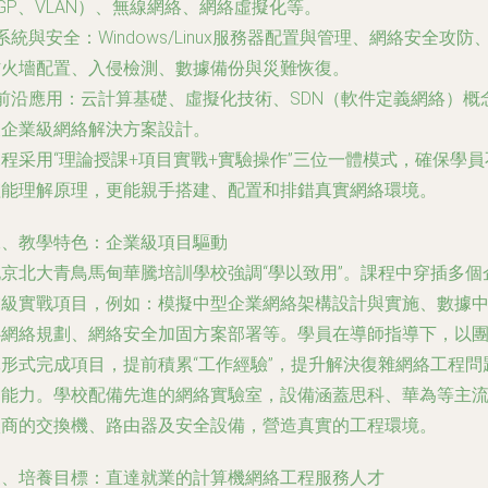
GP、VLAN）、無線網絡、網絡虛擬化等。
系統與安全
：Windows/Linux服務器配置與管理、網絡安全攻防
防火墻配置、入侵檢測、數據備份與災難恢復。
前沿應用
：云計算基礎、虛擬化技術、SDN（軟件定義網絡）概
及企業級網絡解決方案設計。
程采用“理論授課+項目實戰+實驗操作”三位一體模式，確保學員
僅能理解原理，更能親手搭建、配置和排錯真實網絡環境。
二、教學特色：企業級項目驅動
北京北大青鳥馬甸華騰培訓學校強調“學以致用”。課程中穿插多個
業級實戰項目，例如：模擬中型企業網絡架構設計與實施、數據
心網絡規劃、網絡安全加固方案部署等。學員在導師指導下，以
隊形式完成項目，提前積累“工作經驗”，提升解決復雜網絡工程問
的能力。學校配備先進的網絡實驗室，設備涵蓋思科、華為等主
廠商的交換機、路由器及安全設備，營造真實的工程環境。
三、培養目標：直達就業的計算機網絡工程服務人才