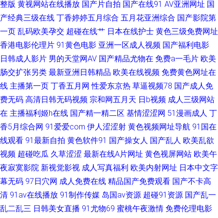
整版
黄视网站在线播放
国产片自拍
国产在线91
AV亚洲网址
国
人网在线观看 欧美性爱bb 91黑人探花 国产白丝三区 免费av网站 探花系列亚
产经典三级在线
丁香婷婷五月综合
五月花亚洲综合
国产影院第
一页
乱码欧美孕交
超碰在线艹
日本在线护士
黄色三级免费网址
洲电影 91论坛最新入口 福利视频导航黑丝 麻豆四房播播 超碰人人在线 蜜桃
香港电影伦理片
91黄色电影
亚洲一区成人视频
国产福利电影
日韩成人影片
男的天堂网AV
国产精品尤物在
免费a一毛片
欧美
97夜夜做亚 香蕉视频在线网站
肠交扩张另类
最新亚洲日韩精品
欧美在线视频
免费黄色网址在
线
主播第一页
丁香五月网
性爱东京热
草逼视频78
国产成人免
费无码
高清日韩无码视频
宗和网五月天
日b视频
成人三级网站
在
主播福利姬h在线
国产精一精二区
基情涩涩网
51漫画成人
丁
香5月综合网
91爱爱com
伊人涩涩射
黄色视频网址导航
91国在
线观看
91最新自拍
黄色软件91
国产操女人
国产乱人
欧美乱欲
视频
超碰吃瓜
久草涩涩
最新在线A片网址
黄色视屏网站
欧美午
夜寂寞影院
新视觉影视
成人写真福利
欧美内射网址
日本中文字
幕无码
97日穴网
成人免费在线
精品国产免费观看
国产不卡高
清
91av在线播放
91制作传媒
岛国av资源
超碰91资源
国产乱一
乱二乱三
日韩美女直播
91尤物69
蜜桃午夜激情
免费伦理电影