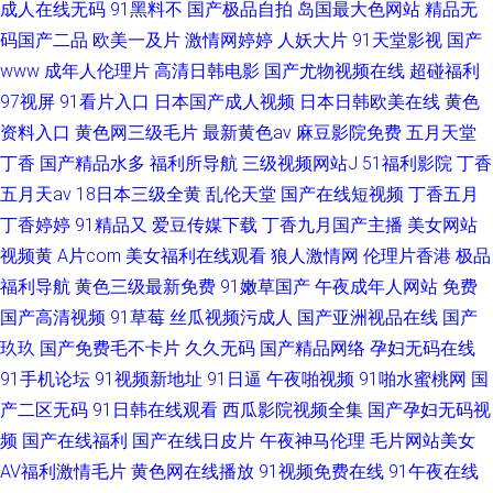
成人在线无码
91黑料不
国产极品自拍
岛国最大色网站
精品无
码国产二品
欧美一及片
激情网婷婷
人妖大片
91天堂影视
国产
www
成年人伦理片
高清日韩电影
国产尤物视频在线
超碰福利
97视屏
91看片入口
日本国产成人视频
日本日韩欧美在线
黄色
资料入口
黄色网三级毛片
最新黄色av
麻豆影院免费
五月天堂
丁香
国产精品水多
福利所导航
三级视频网站J
51福利影院
丁香
五月天av
18日本三级全黄
乱伦天堂
国产在线短视频
丁香五月
丁香婷婷
91精品又
爱豆传媒下载
丁香九月国产主播
美女网站
视频黄
A片com
美女福利在线观看
狼人激情网
伦理片香港
极品
福利导航
黄色三级最新免费
91嫩草国产
午夜成年人网站
免费
国产高清视频
91草莓
丝瓜视频污成人
国产亚洲视品在线
国产
玖玖
国产免费毛不卡片
久久无码
国产精品网络
孕妇无码在线
91手机论坛
91视频新地址
91日逼
午夜啪视频
91啪水蜜桃网
国
产二区无码
91日韩在线观看
西瓜影院视频全集
国产孕妇无码视
频
国产在线福利
国产在线日皮片
午夜神马伦理
毛片网站美女
AV福利激情毛片
黄色网在线播放
91视频免费在线
91午夜在线