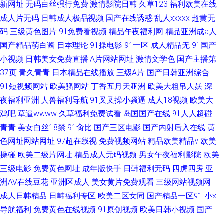
新网址
无码白丝强行免费
激情影院日韩
久草123
福利欧美在线
成人片无码
日韩成人极品视频
国产在线诱惑
乱人xxxxx
超黄无
码
三级黄色图片
91免费看视频
精品午夜福利网
精品亚洲成a人
国产精品萌白酱
日本理论
91操电影
91一区
成人精品无
91国产
小视频
日韩美女免费直播
A片网站网址
激情文学色
国产主播第
37页
青久青青
日本精品在线播放
三级A片
国产日韩亚洲综合
91短视频网站
欧美骚网站
丁香五月天亚洲
欧美大粗吊人妖
深
夜福利亚洲
人兽福利导航
91叉叉操小骚逼
成人18视频
欧美大
鸡吧
草逼wwww
久草福利免费试看
岛国国产在线
91人人超碰
青青
美女白丝18禁
91肏比
国产三区电影
国产内射后入在线
黄
色网址网站网址
97超在线视
免费视频网站
精品欧美精品v
欧美
操碰
欧美二级片网址
精品成人无码视频
男女午夜福利影院
欧美
三级电影
免费黄色网址
成年版快手
日韩福利无码
四虎四房
亚
洲AV在线豆花
亚洲区成人
美女黄片免费观看
三级网站视频网
成人日韩精品
日韩福利专区
欧美二区女同
国产精品一区91
小x
导航福利
免费黄色在线视频
91原创视频
欧美日韩小视频
国产