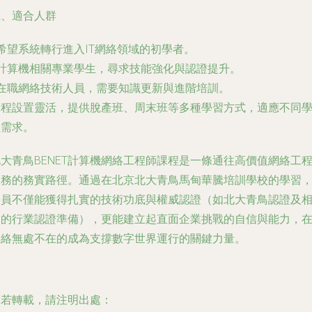
五、適合人群
 希望系統轉行進入IT網絡領域的初學者。
- 計算機相關專業學生，尋求技能強化與認證提升。
 在職網絡技術人員，需要知識更新與進階培訓。
課程設置靈活，提供脫產班、周末班等多種學習方式，適應不同
員需求。
大青鳥BENET計算機網絡工程師課程是一條通往高價值網絡工
服務的務實路徑。通過在北京北大青鳥馬甸華騰培訓學校的學習
學員不僅能獲得扎實的技術功底與權威認證（如北大青鳥認證及
關的行業認證準備），更能建立起直面企業挑戰的自信與能力，
網絡無處不在的成為支撐數字世界運行的關鍵力量。
如若轉載，請注明出處：