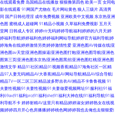
在线观看免费
岛国精品在线播放
狠狠撸第四色
欧美一页
女同电
影在线观看
91网国产尤物在
毛片网站黄色
狼人三级片
高清男
同
国产日韩伦理淫
成年免费视频
亚洲欧美中文视频
东京热亚洲
色图
蜜桃成人超碰网
91精品小视频
久草福利免费视影
五月天
堂网
日韩成人专区
婷婷ntr无码|婷婷导航福利|婷婷的六月天|婷
婷福利导航|婷婷福利色|婷婷福利网站导航|婷婷官方福利导航|婷
婷海角在线|婷婷激情另类|婷婷激情性爱
亚洲色图AV传媒在线|亚
洲色图av天堂|亚洲色图操逼|亚洲色图打炮|亚洲色图导航|亚洲色
图第三页|亚洲色图东京热|亚洲色图黑丝|亚洲色图红桃|亚洲色图
激情文学
精品91社区|精品91视频香蕉|精品97海角社区一区|精
品97人妻无码|精品AV大香蕉|精品AV网站导航|精品AV综合导航|
精品TV一区二区三区|精品波多野吉衣AV|精品不卡鲁鲁视频
91
夫妻性视频|91夫妻性视频|91夫妻做爱视频网址|91服利社|91福
利69av|91福利pro|91福利she|91福利大神在线|91福利导航|91福
利导航不卡
婷婷射精AV这里只有精品|婷婷淑女|婷婷熟女在线视
频|婷婷四月开心色房播播|婷婷桃色网|婷婷我也去俺也去狠狠爱|