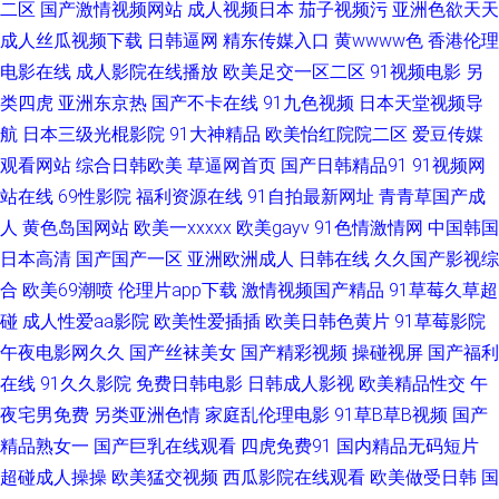
二区
国产激情视频网站
成人视频日本
茄子视频污
亚洲色欲天天
亚洲自拍色图 91超碰在线最新 成人网站黑丝 国产最新区久久 九一黑丝精品
成人丝瓜视频下载
日韩逼网
精东传媒入口
黄wwww色
香港伦理
免费超碰 欧洲午夜福利片 四虎老司机精品 亚洲Av色情网占 综合网爱豆 91网
电影在线
成人影院在线播放
欧美足交一区二区
91视频电影
另
类四虎
亚洲东京热
国产不卡在线
91九色视频
日本天堂视频导
页在线看 操碰五月天 豆花社区 国产网站视频 黄射网站91 久久午夜无码视频
航
日本三级光棍影院
91大神精品
欧美怡红院院二区
爱豆传媒
观看网站
综合日韩欧美
草逼网首页
国产日韩精品91
91视频网
91av导航 AV福利午夜导航 久草资源在线 欧美人妻自慰 欧美性爱A片 91视频
站在线
69性影院
福利资源在线
91自拍最新网址
青青草国产成
人
黄色岛国网站
欧美一xxxxx
欧美gayv
91色情激情网
中国韩国
视频 超碰碰碰aV 国产三级在线播放 玖玖精品网 日韩成人高清永久 午夜男人
日本高清
国产国产一区
亚洲欧洲成人
日韩在线
久久国产影视综
合
欧美69潮喷
伦理片app下载
激情视频国产精品
91草莓久草超
精品福利 51欧美色图 99在线欧美视频 国产福利社在线 精品超碰人妻 男女打
碰
成人性爱aa影院
欧美性爱插插
欧美日韩色黄片
91草莓影院
炮91 人妖伪娘专区 天堂久久大香蕉 69成人免费视频 97成人超碰网 超碰人
午夜电影网久久
国产丝袜美女
国产精彩视频
操碰视屏
国产福利
在线
91久久影院
免费日韩电影
日韩成人影视
欧美精品性交
午
人噪 国产视频11页 欧美性交 深夜福利视频网址 亚州色图 91豆花成人片 av
夜宅男免费
另类亚洲色情
家庭乱伦理电影
91草B草B视频
国产
精品熟女一
国产巨乳在线观看
四虎免费91
国内精品无码短片
高清在线观看 韩日操逼无码 黄色天堂网 亚洲国产日韩系列 av在线视频 成人
超碰成人操操
欧美猛交视频
西瓜影院在线观看
欧美做受日韩
国