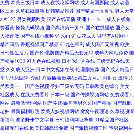
免费
欧美三级日本
成人在线吃瓜网站
成人岛国影院
成人动漫二
区三区
久草在线最新
日韩精品推荐
国产精品一区自拍
男人天堂
a片123
另类视频欧美
国产在线直播
亚洲卡一卡二
成人在线免
费看黄
操操无码视频
国产高清第一页
91国产在线播放
国产女
人夜夜做
国产在线小视频
91com
91豆花成人
哪里有A片网址
精产国品
香蕉视频国产精品
91九色福利
成人国产无线视
欧美
日韩性生活片
国产伦理剧
国产精品无套无码
成年人网站免费
国
产精品1000
91九色在线视频
日本伦理片在线
三级无码在线天
堂
久久成人亚洲
日本中文视频在线
伦理剧推荐
国产成人精品日
本
97甜桃品种介绍
91插插插
欧美SE第二页
毛片内射女
激情另
类欧美一二
国产色视频
孕妇三级av无码
日韩欧美色综合
美女
社区成人
在线免费看片
日本一级
国产传媒视频网站
免费观看污
网站
最新激情h网站
国产喷浆抽搐
宅男久久国产精品
国产乱肥
老妇
最新福利影院
欧美人妖视频网站
窝窝午夜理论
久草视频深
夜福利
波多野步中文字幕
日韩福利网址导航
91精品国产社区
超碰无码在线
欧美日韩高清免费
国产激情视频三区
宅男福利在