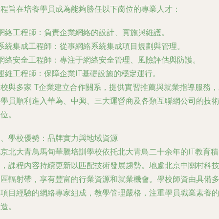
課程旨在培養學員成為能夠勝任以下崗位的專業人才：
- 網絡工程師：負責企業網絡的設計、實施與維護。
- 系統集成工程師：從事網絡系統集成項目規劃與管理。
- 網絡安全工程師：專注于網絡安全管理、風險評估與防護。
 運維工程師：保障企業IT基礎設施的穩定運行。
學校與多家IT企業建立合作關系，提供實習推薦與就業指導服務，
力學員順利進入華為、中興、三大運營商及各類互聯網公司的技
崗位。
四、學校優勢：品牌實力與地域資源
北京北大青鳥馬甸華騰培訓學校依托北大青鳥二十余年的IT教育積
淀，課程內容持續更新以匹配技術發展趨勢。地處北京中關村科
園區輻射帶，享有豐富的行業資源和就業機會。學校師資由具備
年項目經驗的網絡專家組成，教學管理嚴格，注重學員職業素養
塑造。