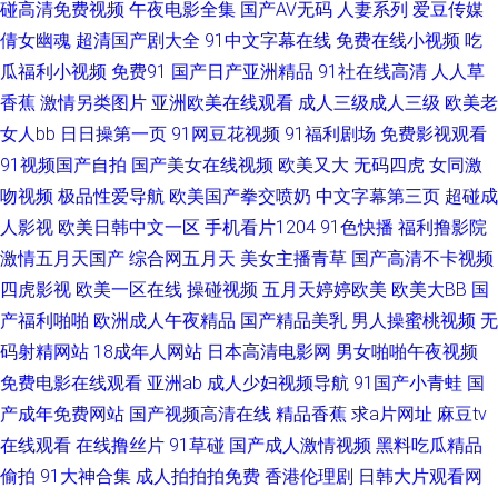
碰高清免费视频
午夜电影全集
国产AV无码
人妻系列
爱豆传媒
洲 精品久久区 欧美另类色图 日韩内地国产人成 91情趣视频 成人色网AV 久
倩女幽魂
超清国产剧大全
91中文字幕在线
免费在线小视频
吃
瓜福利小视频
免费91
国产日产亚洲精品
91社在线高清
人人草
久大香蕉 人人操超碰在线 午夜晚间福利 91黑丝后入 白丝自慰足交 国产精品
香蕉
激情另类图片
亚洲欧美在线观看
成人三级成人三级
欧美老
国产自产 久久五月天视频 人妖伪娘免费 伊人成人在线 wwwcom黄 国产人妖
女人bb
日日操第一页
91网豆花视频
91福利剧场
免费影视观看
91视频国产自拍
国产美女在线视频
欧美又大
无码四虎
女同激
ts 蜜桃精品一区二区 日韩在线A电影 亚洲无码不卡 91熟女蝌蚪视频 超碰老
吻视频
极品性爱导航
欧美国产拳交喷奶
中文字幕第三页
超碰成
人影视
欧美日韩中文一区
手机看片1204
91色快播
福利撸影院
司机 国产午夜诱惑 人人肏人人肏 91传媒官网 福利导航老司机 玖玖爽A 天堂
激情五月天国产
综合网五月天
美女主播青草
国产高清不卡视频
四虎影视
欧美一区在线
操碰视频
五月天婷婷欧美
欧美大BB
国
在线97 91黄色下载 操逼网站97 狠狠插资源网 欧美粗大视频 深夜AV网 阿v
产福利啪啪
欧洲成人午夜精品
国产精品美乳
男人操蜜桃视频
无
码射精网站
18成年人网站
日本高清电影网
男女啪啪午夜视频
网站 91在线视频福利 欧美性爱第五页 亚洲涩涩爱 AVTT色图 国产成人东方
免费电影在线观看
亚洲ab
成人少妇视频导航
91国产小青蛙
国
AV 女同自慰网站 三级东京热 51自拍视频在线 东方四虎影院 玖玖艹东京 三
产成年免费网站
国产视频高清在线
精品香蕉
求a片网址
麻豆tv
在线观看
在线撸丝片
91草碰
国产成人激情视频
黑料吃瓜精品
级无码日韩 最新亚洲黄色网址 肏屄视频网址 户外激情露出 色呦呦国产 2026
偷拍
91大神合集
成人拍拍拍免费
香港伦理剧
日韩大片观看网