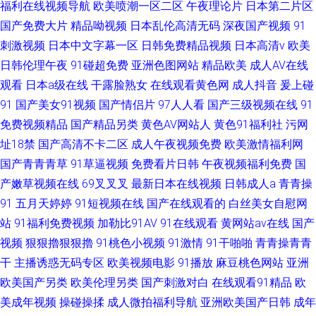
福利在线视频导航
欧美喷潮一区二区
午夜理论片
日本第二片区
国产免费大片
精品呦视频
日本乱伦高清无码
深夜国产视频
91
刺激视频
日本中文字幕一区
日韩免费精品视频
日本高清v
欧美
日韩伦理午夜
91碰超免费
亚洲色图网站
精品欧美
成人AV在线
观看
日本a级在线
干露脸熟女
在线观看黄色网
成人抖音
爰上碰
91
国产美女91视频
国产情侣片
97人人看
国产三级视频在线
91
免费视频精品
国产精品另类
黄色AV网站人
黄色91福利社
污网
址18禁
国产高清不卡二区
成人午夜视频免费
欧美激情福利网
国产青青青草
91草逼视频
免费看片日韩
午夜视频福利免费
国
产嫩草视频在线
69叉叉叉
最新日本在线视频
日韩成人a
青青操
91
五月天婷婷
91短视频在线
国产在线观看的
白丝美女自慰网
站
91福利免费视频
加勒比91AV
91在线观看
黄网站av在线
国产
视频
狠狠擼狠狠擼
91桃色小视频
91激情
91干啪啪
青青操青青
干
主播诱惑无码专区
欧美视频电影
91播放
麻豆桃色网站
亚洲
欧美国产另类
欧美伦理另类
国产刺激对白
在线观看91精品
欧
美成年视频
操碰操揉
成人微拍福利导航
亚洲欧美国产日韩
成年