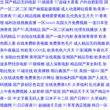
交
国产精品无码电影
91插插库
97超碰大香蕉
户外自慰影院
国
国产在线 另类综合欧洲激情 欧美无砖砖区 日韩内射影视 天天玩夜夜操 午夜
产一区二区二区
国产偷窥盗摄视频
成人动漫网站观看
欧美第一
第一av社区 在线91传媒 91苹果tv WWW浮力COM 超碰天天人人 东京热福利
页夜夜
91成人精品视频
蜜桃爱爱视频
乱伦熟女五月天
91香蕉
视
福利在线视频直播
一区xxxxx
岛国大片免费视频
一道日本亚
导航 欧美成人免费网址 91密桃视频 国产在线啪在线啪 老湿69 日韩三区 性
洲香蕉
国产91高清精品
国产一区二区福利
伦理在线播放
人妻
无码精品
91自拍在线观看
国产一级片内射
夜夜骑青青草
欧美
爱AV性爱网 1024成人网 97资源超碰碰 草莓视频导航 国产三级在线 久久香
色图人妻
在线免费欧美视频
免费黄色毛片
成人精品无码视频
欧
美午夜极品
性欧美ⅩⅩⅩⅩ乱
欧美色色六月天
91影视网
午夜伦不
蕉丁香 欧美色图第二页 日本在线不卡一区 五月天娱乐黄站 伊人成人版 91免
卡
加勒比性爱网
青草国产在线视频
亚洲国产精品导航
欧美色淫
波多野结依电影
91狠狠撸
成人深夜电影
精品国产美女剃毛
加
费起飞18 ay日韩映画在线 超碰色婷婷 国产情侣精品激情 激情妞妞色 色欲一
勒比熟女
91碰在线
欧美裸模
萌白酱国产一区
美国一级AV
国产
期二期 亚洲男人天堂网 91超碰在线咨询 91香蕉碰 www五月天久久 久久精
人在线成免费
免费黄色A片网址
微拍福利国产视频
国产人成无
码视频
国产原创区色花堂
在线免费黄A片
久草福利
乱伦家庭
成
品青青草原 欧洲毛片影院 欧美老妇性爱 婷婷电影五月天 av性影 岛国片网址
人午夜免费视频
人妖射精
国产屁屁
国产精品天干天
国产精品午
夜一区
中文字幕无码人妻
日本不卡二区
国产日韩91
久草福利
国产七页 后入巨乳白虎91 久久精品久久精 欧美另类中文 深夜福利视频网站
视频网
91日日夜夜91
超碰碰天天操
91草草酒店视频
韩日一区