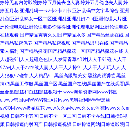
婷婷无套内射影院|婷婷五月俺去也人妻|婷婷五月俺也去人妻|婷
婷五月花
亚洲乱码一卡2卡3卡四卡|亚洲乱码中文字幕综合|亚洲
乱色|亚洲乱熟女一区二区|亚洲乱亚洲乱妇22p|亚洲伦理大片|亚
洲伦理电影|亚洲伦理电影你懂得|亚洲伦理电影网|亚洲伦理电影
在线观看
国产精品爽爽久久|国产精品水多|国产精品丝袜在线|国
产精品私密保养|国产精品私密视频|国产精品思思在线|国产精品
素人福利|国产精品探花|国产精品探花一区|国产精品探花在线
人
人超碰91|人人超碰色色|人人发青青草AB片|人人干91碰|人人干
97av|人人干av在线人妻|人人干人人操91|人人干人人玩人人|人
人狠狠97碰鲁|人人精品91
黑丝高跟鞋美女|黑丝高跟诱惑|黑丝
搞鸡|黑丝工作服|黑丝国产区|黑丝国产在线|黑丝国产在线观看|黑
丝合集|黑丝和白丝|黑丝狠狠干
www海角资源网|www韩国
a|www韩国av|WWW韩国A片|www黑料福利|WWW黑丝
avCOM|www极品豆花|www久久av|www久久av香蕉|www久久er
视频
日韩不卡五区|日韩不卡一区二区|日韩不卡在线|日韩操B视
频|日韩操逼内射国产|日韩操逼视频|日韩操逼网站|日韩逼影院|日