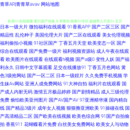
91夫妻交换视频 九一日韩高清 最新的黄色网址 91可爱足交 AV女人天堂影院
青草AR|青青草avav
网站地图
欧美AⅤ在线观看 蜜穴国产传媒 久草黄色 狼窝AV专区 超碰男人天堂AV 五月
日本一级大片
微拍福利在线观看
91香蕉APP
国产二区三区
国产
丁香成人版 91韩剧网 国产精品野外三级 精东无码成人影业 蜜桃操逼91 五月
精品性
乱伦种子
美国伦理大片
国产二区在线观看
美女伦理视频
福利偷拍小视频
91社区国产
丁香五月天堂
欧美变态一区
国产
天欧美色 亚洲香蕉成人av 99资源人人草 www亚州色图 成人淫视频 国产成
综合在线观看
国产免费一级片
福利视频资源站
成人午夜在线观
看
欧美图片在线观看
在线观看h视频
国产a级0
变性人妖
国产福
人在线日韩 国产自25区 含羞草影院在线 激情五月天色色 美女的bb 欧美日韩
利永久
日韩中文字幕观看
足交在线播放91
丁香五月色网站
黄
色图 日本十大aⅴ网站 四虎新888网名 午夜情色av 亚洲欧美都市激情 91成人
色3级抢网站
国产一区二区
日本一级婬片
久久免费手机视频
学
生妹Av网站
亚洲人成免费网站
91大神自拍
福利片在线观看
国
免费视频 AV伦理福利篇 操逼网123 超碰日本色 美女91知视频 人人操人人奸
产成人内射无码
激情五月极品婷婷
国产剧情精品
成人三级伦理
免费
偷怕欧美亚州图片
国产AV国产AV
97亚洲精华液
国内精自
深夜影院老司机 午夜av福利 亚洲操逼艺术 做爱91官网 91巨炮网站 97人人
线
国产精品3级片
成年女人视频
狠狠撸亚洲欧美
91操碰在线
国
产高清精品二区
国产欧美在线视频
欧美色综合网
91国产自拍偷
人人人 AV天堂黄色 操碰porn 成人午夜剧场 国产精品久久AⅤ 黄污网站 久草
拍
香蕉911
花蝴蝶看片免费
白丝美女免费网站
欧美女人与动物