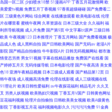
岛国一区二区
少妇喷水18禁
51漫画APP
丁香五月花激情网
欧
美爱爱tv视频
免费五月丁香视频
97香蕉超级碰碰
国产免费看二
区
三级黄色片网站
综合网黄
在线播放观看
欧美电影在线
伦理
片在哪里看
蜜桃午夜网
久草资源在
日本三级大全
久久福利
福
利所导航视频
成人片免费
国产第9页
中文字幕bt原声
三级日韩
欧美
午夜视频123
日本推理片
丁香五月网站
国产免费看视频
极
品成人色
成人黑料自拍
国产日韩欧美网站
国产无码av
老湿A片
影院
国产精品自拍偷拍
牛牛影院A片
日韩无码视频网站
都市激
情变态另类
男女91视频
字幕在线精品播放
免费国产在线看
国
产婷婷五月天
无码传媒导航
日本电影伦理
国产午夜高清
美女黄
色18
亚洲午夜精品视频
日本三级成人观看
国产精品第12页
日
韩午夜场
成人视频高清免费
伦理在线影视
成人三级视频在线
91理论片
欧美日韩性爱福利
av午夜探花福利
精品毛片
久久叉
叉
另类人妖视频
欧美熟妇穴视频
丁香五月V国产
日韩黄色网址
豆花福利视频
轮理片自拍偷拍
日韩欧美美女视频
欧美A级黄色
影院
丁香影视五月花
福利视频电影久久
污污污污免费
91金典