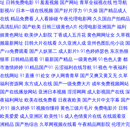
址
日韩免费电影
91羞羞视频
国产网站
青草全福视在线
性导航
在线h网 ts伪娘 国产精品呦伦视频 人人97 一级片人妖 A级床上视频 韩日欧
影视AV
日本一级在线视频
国产好片浮力
91久操
国产精品成人
在线
精品免费看
人人看操碰
午夜伦理电影网
久久国自产拍精品
美操操操 女同网站 天堂网两性 91搭讪美女 超碰国产99 黄色链接在线看 欧
高清乱码0
国产欧美
日韩三级黄色A片
伦理电影亚洲国产
福利
美日韩中文 亚洲色图欧美另类 白丝足交视频网站 韩国A片无码 欧美人妖操
姬黄色网址
欧美伊人影院
丁香成人五月花
黄色网网址女
久草视
频最新网址
日韩大片在线看
久久亚洲人成
亚州色图乱伦小说
国
人妖 婷婷尤物超碰 91好看免费视频 超碰在线观看99 激情导航 欧美一二 伊
产va免费观看
国产人妖第二
成人影片h
91色婷婷瑟色
东京热狠
狠草
日韩精品观看
91最新国产精品
一级黄色网
91色色人妻
都
人影院大香蕉 不卡三级片 黄色网入口站黄色 日本激情综合 亚洲性爱影院 99
市激情婷婷
91精品国产91
云涩福利在线导航
91视色
午夜福利
在线网站
91直播
91处女
伊人网青青草
国产又爽又黄又无
久草
热久草 国产嫖妓自拍 男人天堂aaaa 四虎色站 aa在线 韩国无码精品 人免费超
福利资源网
东方成人在线
国产一级免费大片
成年免费视频网站
国产在线播放网站
亚洲日本视频
淫淫网网
成人影视国产在线
深
碰 国产精品黑丝传媒 五月天福利网 超碰97公开在线 黄色最新网址 影音先锋
夜福利网址
欧美在线免费看
日夜夜欧美
国产大片中文字幕
国产
色天堂 超碰99自拍 九一传媒mv 亚洲国产天堂 超碰欧美 九九重口味视频 日
片91
操久婷婷
91视频你懂得
黄色三级片毛片
免费电影片
日韩
欧美爱爱
成人亚洲区
欧美性16
成人色情黄片在线
在线观看亚
本性视频 91大神视频免费 成人国产 久久国内精品 色资源网 91国产色情 成
洲精品
国产热综合
久草网视频在线看
午夜精品网影院
伦理片完