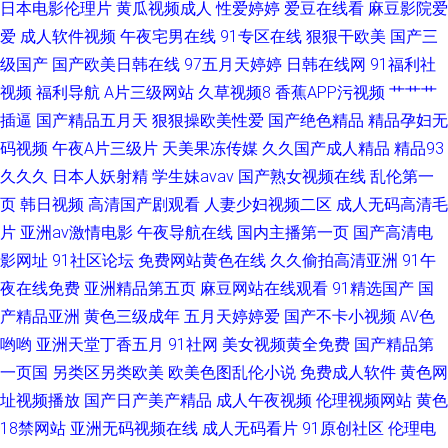
日本电影伦理片
黄瓜视频成人
性爱婷婷
爱豆在线看
麻豆影院爱
爱
成人软件视频
午夜宅男在线
91专区在线
狠狠干欧美
国产三
级国产
国产欧美日韩在线
97五月天婷婷
日韩在线网
91福利社
视频
福利导航
A片三级网站
久草视频8
香蕉APP污视频
艹艹艹
插逼
国产精品五月天
狠狠操欧美性爱
国产绝色精品
精品孕妇无
码视频
午夜A片三级片
天美果冻传媒
久久国产成人精品
精品93
久久久
日本人妖射精
学生妹avav
国产熟女视频在线
乱伦第一
页
韩日视频
高清国产剧观看
人妻少妇视频二区
成人无码高清毛
片
亚洲av激情电影
午夜导航在线
国内主播第一页
国产高清电
影网址
91社区论坛
免费网站黄色在线
久久偷拍高清亚洲
91午
夜在线免费
亚洲精品第五页
麻豆网站在线观看
91精选国产
国
产精品亚洲
黄色三级成年
五月天婷婷爱
国产不卡小视频
AV色
哟哟
亚洲天堂丁香五月
91社网
美女视频黄全免费
国产精品第
一页国
另类区另类欧美
欧美色图乱伦小说
免费成人软件
黄色网
址视频播放
国产日产美产精品
成人午夜视频
伦理视频网站
黄色
18禁网站
亚洲无码视频在线
成人无码看片
91原创社区
伦理电